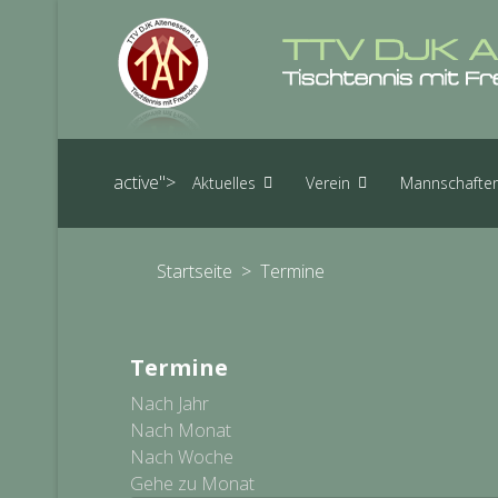
active">
Aktuelles
Verein
Mannschafte
Startseite
>
Termine
Termine
Nach Jahr
Nach Monat
Nach Woche
Gehe zu Monat