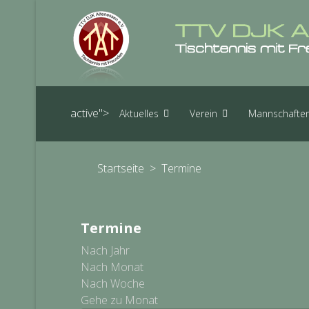
active">
Aktuelles
Verein
Mannschafte
Startseite
>
Termine
Termine
Nach Jahr
Nach Monat
Nach Woche
Gehe zu Monat